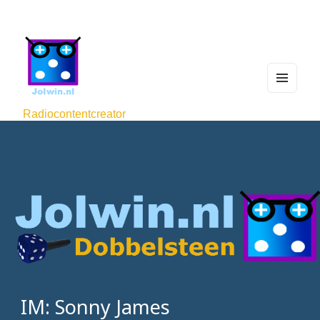
MEN
U
Radiocontentcreator
AND
WIDG
ETS
IM: Sonny James