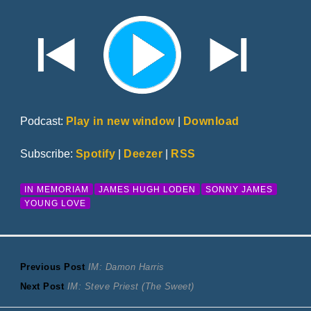
Podcast:
Play in new window
|
Download
Subscribe:
Spotify
|
Deezer
|
RSS
IN MEMORIAM
JAMES HUGH LODEN
SONNY JAMES
YOUNG LOVE
Bericht
Previous
Previous Post
IM: Damon Harris
Next
post:
Next Post
IM: Steve Priest (The Sweet)
navigatie
post: