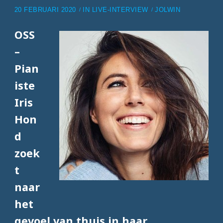
20 FEBRUARI 2020
IN
LIVE-INTERVIEW
JOLWIN
OSS
–
Pian
iste
Iris
Hon
d
zoek
t
naar
het
gevoel van thuis in haar