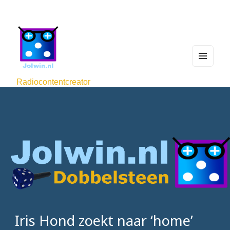
MEN
U
Radiocontentcreator
AND
WIDG
ETS
Iris Hond zoekt naar ‘home’