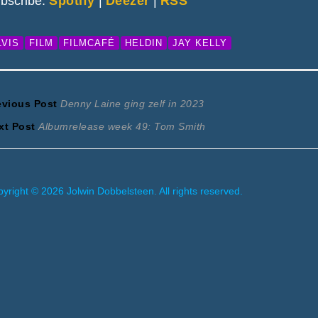
bscribe:
Spotify
|
Deezer
|
RSS
LVIS
FILM
FILMCAFÉ
HELDIN
JAY KELLY
ericht
Previous
evious Post
Denny Laine ging zelf in 2023
Next
post:
xt Post
Albumrelease week 49: Tom Smith
avigatie
post:
yright © 2026 Jolwin Dobbelsteen. All rights reserved.