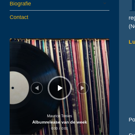
expand
Biografie
child
menu
Contact
re
(N
Audiospeler
Lu
Maurice Tonies
Po
Albumrelease van de week
0:00
/
0:00