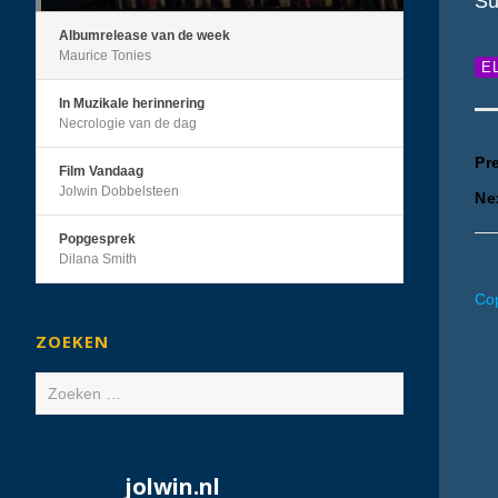
Su
Albumrelease van de week
Maurice Tonies
E
In Muzikale herinnering
Necrologie van de dag
B
Pr
Film Vandaag
Jolwin Dobbelsteen
Ne
n
Popgesprek
Dilana Smith
Cop
ZOEKEN
Zoeken
naar:
jolwin.nl