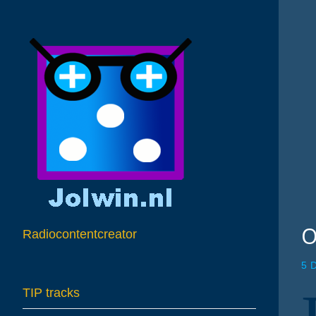
O
Radiocontentcreator
5 
TIP tracks