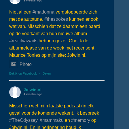
2 weeks ago
Niet alleen
#madonna
vergaloppeerde zich
met de autotune.
#thestrokes
kunnen er ook
wat van. Misschien dat ze daarom een paard
op de voorkant van hun nieuwe album
#realityawaits
hebben gezet. Check de
albumrelease van de week met recensent
Maurice Tonies op mijn site: Jolwin.nl.
Photo
Bekijk op Facebook
·
Delen
Jolwin.nl
4 weeks ago
Misschien wel mijn laatste podcast (in elk
geval voor de komende weken). Ik bespreek
#TheOdyssey
,
#mammaku
en
#memory
op
Jolwin.nl. En in herinnering houd ik