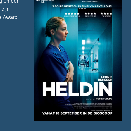
rg en een
 zijn
e Award