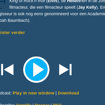
F
King of Rock’n Roll
(
Elvis
), de
Heldin
nen
in de zo
filmacteur, die een filmacteur speelt (
Jay Kelly
). En
gisseur is ook nog eens genomineerd voor een Academi
oah Baumbach).
ister verder
dcast:
Play in new window
|
Download