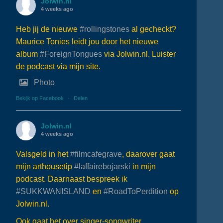
Jolwin.nl
4 weeks ago
Heb jij de nieuwe
#rollingstones
al gecheckt?
Maurice Tonies leidt jou door het nieuwe
album
#ForeignTongues
via Jolwin.nl. Luister
de podcast via mijn site.
Photo
Bekijk op Facebook
·
Delen
Jolwin.nl
4 weeks ago
Valsgeld in het
#filmcafegrave
, daarover gaat
mijn arthousetip
#laffairebojarski
in mijn
podcast. Daarnaast bespreek ik
#SUKKWANISLAND
en
#RoadToPerdition
op
Jolwin.nl.
Ook gaat het over singer-songwriter