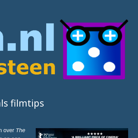
s filmtips
an over
The