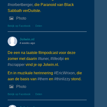
#norbertberger
, die Paranoid van Black
Sabbath verDuitste.
Photo
Bekijk op Facebook
·
Delen
Jolwin.nl
4 weeks ago
De een na laatste filmpodcast voor deze
zomer met daarin
#tuner
,
#lifeofpi
en
#scrapper
vind je op Jolwin.nl.
En in muzikale herinnering
#EricWrixon
, die
aan de basis van
#them
en
#thinlizzy
stond.
Photo
Bekijk op Facebook
·
Delen