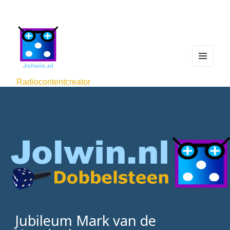
MEN
U
Radiocontentcreator
AND
WIDG
ETS
Jubileum Mark van de