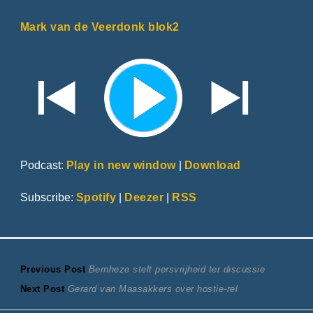
Mark van de Veerdonk blok2
Podcast:
Play in new window
|
Download
Subscribe:
Spotify
|
Deezer
|
RSS
Bericht
Previous
Previous Post
Bernheze stelt persvrijheid ter discussie
Next
post:
Next Post
Gerard van Maasakkers over hostie-rel
navigatie
post: