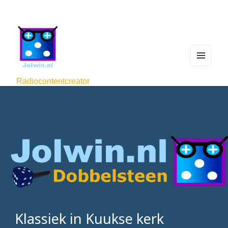
MEN
U
Radiocontentcreator
AND
WIDG
ETS
Klassiek in Kuukse kerk