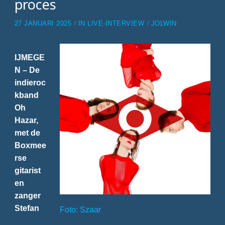
proces
27 JANUARI 2025
IN
LIVE-INTERVIEW
JOLWIN
IJMEGE
N – De
indieroc
kband
Oh
Hazar,
met de
Boxmee
rse
gitarist
en
zanger
Stefan
Foto: Szaar