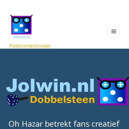
MEN
U
Radiocontentcreator
AND
WIDG
ETS
Oh Hazar betrekt fans creatief