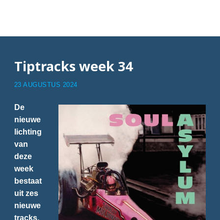
Articles with 34
Tiptracks week 34
23 AUGUSTUS 2024
De
nieuwe
lichting
van
deze
week
bestaat
uit zes
nieuwe
tracks,