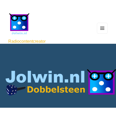
MEN
U
Radiocontentcreator
AND
WIDG
ETS