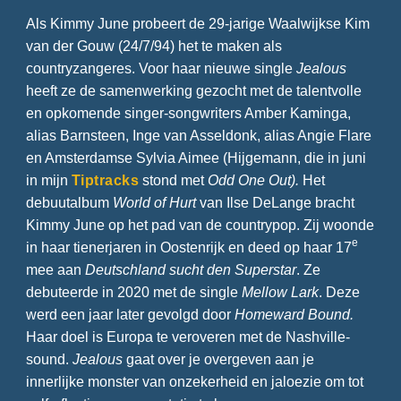
Als Kimmy June probeert de 29-jarige Waalwijkse Kim
van der Gouw (24/7/94) het te maken als
countryzangeres. Voor haar nieuwe single
Jealous
heeft ze de samenwerking gezocht met de talentvolle
en opkomende singer-songwriters Amber Kaminga,
alias Barnsteen, Inge van Asseldonk, alias Angie Flare
en Amsterdamse Sylvia Aimee (Hijgemann, die in juni
in mijn
Tiptracks
stond met
Odd One Out).
Het
debuutalbum
World of Hurt
van Ilse DeLange bracht
Kimmy June op het pad van de countrypop. Zij woonde
e
in haar tienerjaren in Oostenrijk en deed op haar 17
mee aan
Deutschland sucht den Superstar
. Ze
debuteerde in 2020 met de single
Mellow Lark
. Deze
werd een jaar later gevolgd door
Homeward Bound.
Haar doel is Europa te veroveren met de Nashville-
sound.
Jealous
gaat over je overgeven aan je
innerlijke monster van onzekerheid en jaloezie om tot