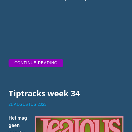
“TIPTRACKS
CONTINUE READING
WEEK
34”
Tiptracks week 34
21 AUGUSTUS 2023
Het mag
geen