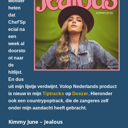
wonder
heten
dat
Chef’Sp
ecial na
een
week al
doorsto
ot naar
de
hitlijst.
En dus
uit mijn lijstje verdwijnt. Volop Nederlands product
is nieuw in mijn
Tiptracks
op
Deezer
. Hieronder
ook een countrypoptrack, die de zangeres zelf
onder mijn aandacht heeft gebracht.
Kimmy June – Jealous