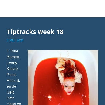
Articles with Dayglow
Tiptracks week 18
3 MEI 2024
T Tone
Burnett,
Lenny
Kravitz,
Pond,
Prins S.
en de
Geit,
Beth
Heart en