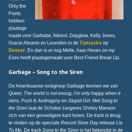
Only the
Poets
hebben
plaatsge
maakt voor Garbabe, Néomí, Dayglow, Kelly Jones,
Gracie Abrams en Leoniden in de
Tiptracks
op
Deezer
. En dan is er nog Melle, haar
Hexes on my
Exes
heeft plaatsgemaakt voor
Best Friend Break Up.
Garbage – Song to the Siren
De Amerikaanse rockgroep Garbage kennen we van
Queer, The world is not enoug, I’m only happy when it
rains, Push It, Androgyny
en
Stupid Girl.
Met
Song to
the Siren
laat de Schotse zangeres Shirley Manson
zich van een gevoeligere kant horen. De track is terug
te vinden op de speciale
Record Store Day
release
Lie
To Me.
De track
Song to the Siren
is het bekendst in de