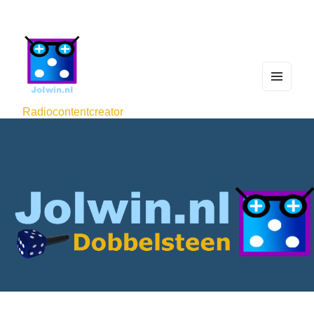
MEN
U
Radiocontentcreator
AND
WIDG
ETS