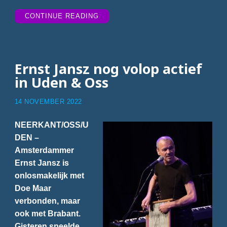
“TIPTRACKS
CONTINUE READING
WEEK
19”
Ernst Jansz nog volop actief
in Uden & Oss
14 NOVEMBER 2022
NEERKANT/OSS/U
DEN –
Amsterdammer
Ernst Jansz is
onlosmakelijk met
Doe Maar
verbonden, maar
ook met Brabant.
Gisteren speelde