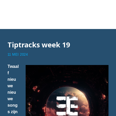
Articles with Ernst
Jansz
Tiptracks week 19
11 MEI 2024
Twaal
f
nieu
we
nieu
we
song
s zijn