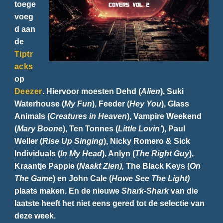
toege
voeg
d aan
de
Tiptr
acks
op
Deezer
. Hiervoor moesten Dehd (
Alien
), Suki
Waterhouse (
My Fun
), Feeder (
Hey You
), Glass
Animals (
Creatures in Heaven
), Vampire Weekend
(
Mary Boone
), Ten Tonnes (
Little Lovin’
), Paul
Weller (
Rise Up Singing
), Nicky Romero & Sick
Individuals (
In My Head
), Anlyn (
The Right Guy
),
Kraantje Pappie (
Naakt Zien),
The Black Keys (
On
The Game
) en John Cale (
Howe See The Light)
plaats maken. En de nieuwe
Shark-Shark
van die
laatste heeft het niet eens gered tot de selectie van
deze week.