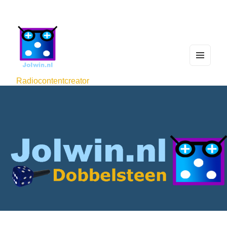
MEN
U
Radiocontentcreator
AND
WIDG
ETS