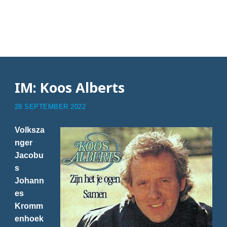
Articles with Koos
Alberts
IM: Koos Alberts
28 SEPTEMBER 2022
Volksza
nger
Jacobu
s
Johann
es
Kromm
enhoek