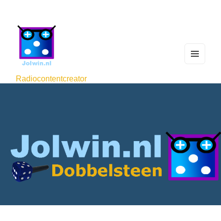
MEN
U
Radiocontentcreator
AND
WIDG
ETS