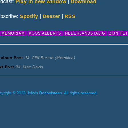
dcast:
Play in new window
|
Download
bscribe:
Spotify
|
Deezer
|
RSS
N MEMORIAM
KOOS ALBERTS
NEDERLANDSTALIG
ZIJN HE
ericht
Previous
evious Post
IM: Cliff Burton (Metallica)
Next
post:
xt Post
IM: Mac Davis
avigatie
post:
yright © 2026 Jolwin Dobbelsteen. All rights reserved.