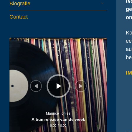
ni
expand
Biografie
child
ge
menu
Contact
on
Ko
Audiospeler
ee
au
be
IM
Maurice Tonies
Albumrelease van de week
0:00
/
0:00