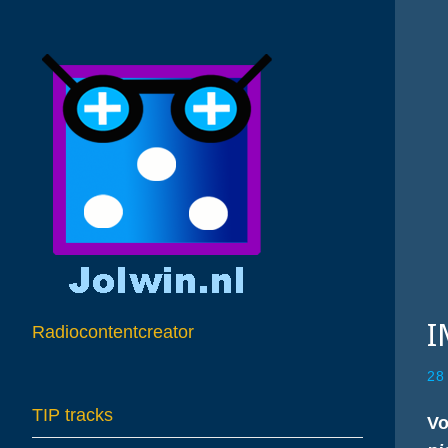
I
Radiocontentcreator
28
TIP tracks
Vo