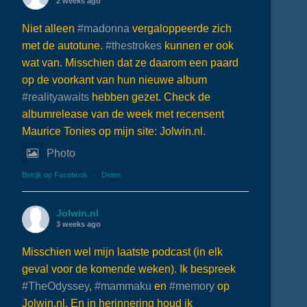
2 weeks ago
Niet alleen
#madonna
vergaloppeerde zich
met de autotune.
#thestrokes
kunnen er ook
wat van. Misschien dat ze daarom een paard
op de voorkant van hun nieuwe album
#realityawaits
hebben gezet. Check de
albumrelease van de week met recensent
Maurice Tonies op mijn site: Jolwin.nl.
Photo
Bekijk op Facebook
·
Delen
Jolwin.nl
3 weeks ago
Misschien wel mijn laatste podcast (in elk
geval voor de komende weken). Ik bespreek
#TheOdyssey
,
#mammaku
en
#memory
op
Jolwin.nl. En in herinnering houd ik