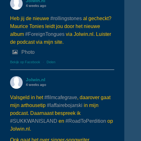
Jolwin.nl
4 weeks ago
Heb jij de nieuwe
#rollingstones
al gecheckt?
Maurice Tonies leidt jou door het nieuwe
album
#ForeignTongues
via Jolwin.nl. Luister
de podcast via mijn site.
Photo
Bekijk op Facebook
·
Delen
Jolwin.nl
4 weeks ago
Valsgeld in het
#filmcafegrave
, daarover gaat
mijn arthousetip
#laffairebojarski
in mijn
podcast. Daarnaast bespreek ik
#SUKKWANISLAND
en
#RoadToPerdition
op
Jolwin.nl.
Ook gaat het over singer-songwriter