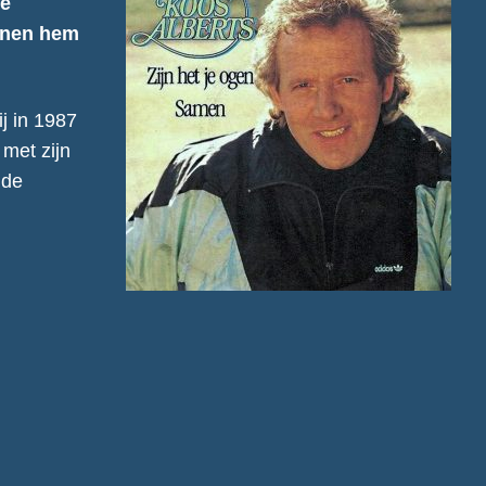
de
ennen hem
ij in 1987
met zijn
 de