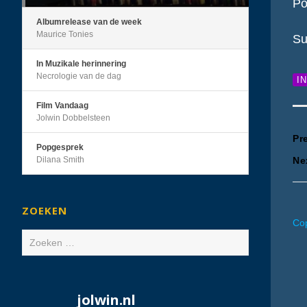
Po
Albumrelease van de week
Maurice Tonies
Su
In Muzikale herinnering
Necrologie van de dag
I
Film Vandaag
Jolwin Dobbelsteen
B
Pr
Popgesprek
Dilana Smith
Ne
n
ZOEKEN
Cop
Zoeken
naar:
jolwin.nl