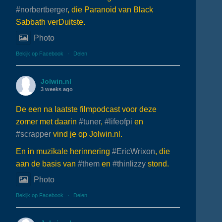
#norbertberger
, die Paranoid van Black
Sabbath verDuitste.
Photo
Bekijk op Facebook
·
Delen
Jolwin.nl
3 weeks ago
De een na laatste filmpodcast voor deze
zomer met daarin
#tuner
,
#lifeofpi
en
#scrapper
vind je op Jolwin.nl.
En in muzikale herinnering
#EricWrixon
, die
aan de basis van
#them
en
#thinlizzy
stond.
Photo
Bekijk op Facebook
·
Delen