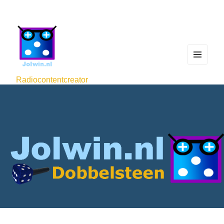
MEN
U
Radiocontentcreator
AND
WIDG
ETS