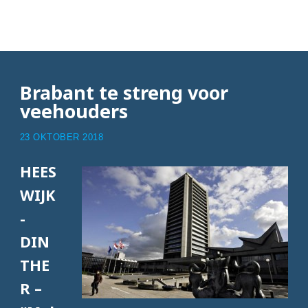
Articles with melkvee
Brabant te streng voor
veehouders
23 OKTOBER 2018
HEES
WIJK
-
DIN
THE
R –