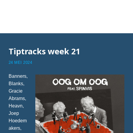
Articles with Nate
VanDeusen
Tiptracks week 21
24 MEI 2024
Banners,
Blanks,
Gracie
Abrams,
Heavn,
Joep
Hoedem
akers,