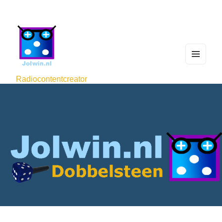
MEN
U
Radiocontentcreator
AND
WIDG
ETS