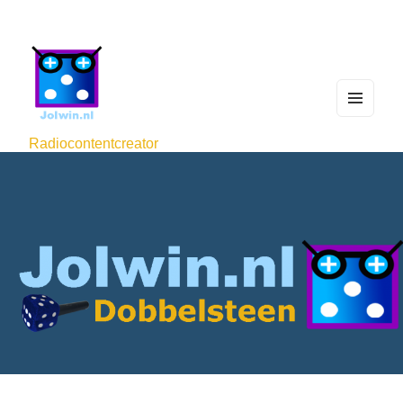
MEN
U
Radiocontentcreator
AND
WIDG
ETS