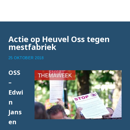
Articles with OOC
Actie op Heuvel Oss tegen
mestfabriek
25 OKTOBER 2018
OSS
–
Edwi
n
Jans
en