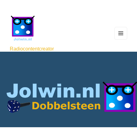
MEN
U
Radiocontentcreator
AND
WIDG
ETS