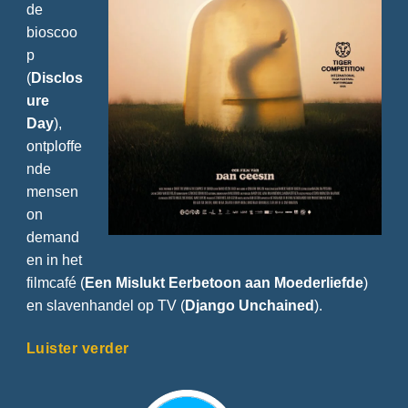
de
bioscoo
p
(
Disclos
ure
Day
),
ontploffe
nde
mensen
on
demand
en in het
filmcafé (
Een Mislukt Eerbetoon aan Moederliefde
)
en slavenhandel op TV (
Django Unchained
).
Luister verder