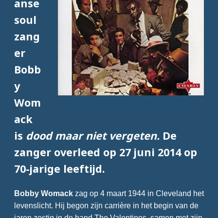
anse
soul
zang
er
Bobb
y
Wom
ack
is
dood maar niet vergeten.
De
zanger overleed op 27 juni 2014 op
70-jarige leeftijd.
Bobby Womack
zag op 4 maart 1944 in Cleveland het
levenslicht. Hij begon zijn carrière in het begin van de
jaren zestig in de band The Valentinos, samen met zijn