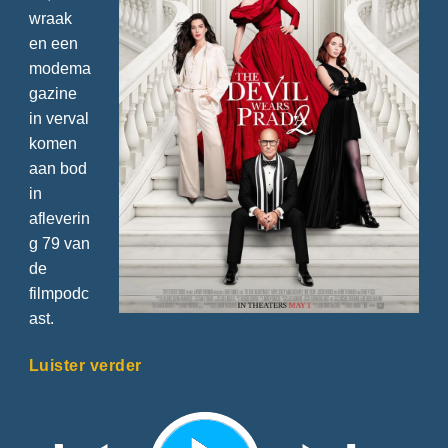
wraak
en een
modema
gazine
in verval
komen
aan bod
in
afleverin
g 79 van
de
filmpodc
ast.
Luister verder