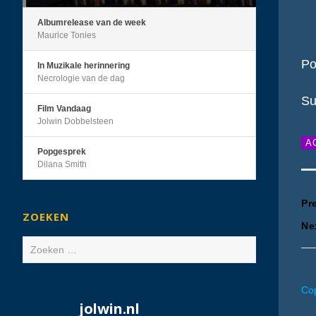
Albumrelease van de week
Maurice Tonies
Po
In Muzikale herinnering
Necrologie van de dag
Su
Film Vandaag
Jolwin Dobbelsteen
A
Popgesprek
Dilana Smith
B
Pr
ZOEKEN
Ne
n
Zoeken
naar:
Cop
jolwin.nl