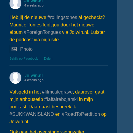
Jolwin.nl
4 weeks ago
Heb jij de nieuwe
#rollingstones
al gecheckt?
Maurice Tonies leidt jou door het nieuwe
album
#ForeignTongues
via Jolwin.nl. Luister
de podcast via mijn site.
Photo
Bekijk op Facebook
·
Delen
Jolwin.nl
4 weeks ago
Valsgeld in het
#filmcafegrave
, daarover gaat
mijn arthousetip
#laffairebojarski
in mijn
podcast. Daarnaast bespreek ik
#SUKKWANISLAND
en
#RoadToPerdition
op
Jolwin.nl.
Ook gaat het over singer-songwriter