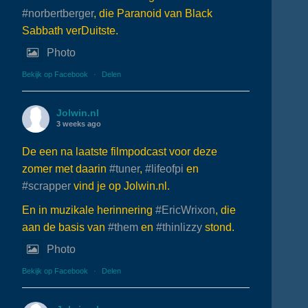
#norbertberger
, die Paranoid van Black
Sabbath verDuitste.
Photo
Bekijk op Facebook
·
Delen
Jolwin.nl
3 weeks ago
De een na laatste filmpodcast voor deze
zomer met daarin
#tuner
,
#lifeofpi
en
#scrapper
vind je op Jolwin.nl.
En in muzikale herinnering
#EricWrixon
, die
aan de basis van
#them
en
#thinlizzy
stond.
Photo
Bekijk op Facebook
·
Delen