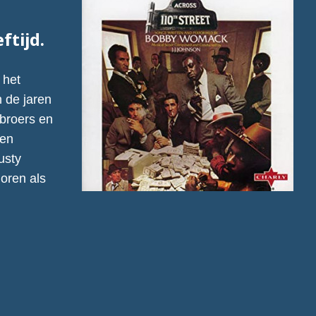
ftijd.
 het
n de jaren
 broers en
 en
usty
oren als