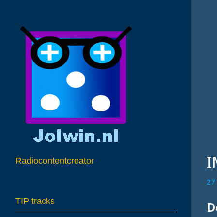
I
Radiocontentcreator
27
TIP tracks
D