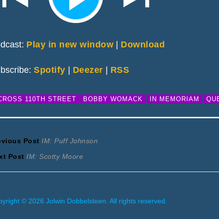
dcast:
Play in new window
|
Download
bscribe:
Spotify
|
Deezer
|
RSS
CROSS 110TH STREET
BOBBY WOMACK
IN MEMORIAM
QU
ericht
Previous
evious Post
IM: Puff Johnson
Next
post:
xt Post
IM: Scotty Moore
avigatie
post:
yright © 2026 Jolwin Dobbelsteen. All rights reserved.