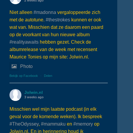
2 weeks ago
Niet alleen
#madonna
vergaloppeerde zich
met de autotune.
#thestrokes
kunnen er ook
wat van. Misschien dat ze daarom een paard
op de voorkant van hun nieuwe album
#realityawaits
hebben gezet. Check de
albumrelease van de week met recensent
Maurice Tonies op mijn site: Jolwin.nl.
Photo
Bekijk op Facebook
·
Delen
Jolwin.nl
3 weeks ago
Misschien wel mijn laatste podcast (in elk
geval voor de komende weken). Ik bespreek
#TheOdyssey
,
#mammaku
en
#memory
op
Jolwin.nl. En in herinnering houd ik