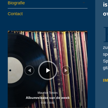
expand
i
Biografie
child
menu
o
Contact
Audiospeler
zu
sp
Sp
gi
I
Maurice Tonies
Albumrelease van de week
0:00
/
0:00