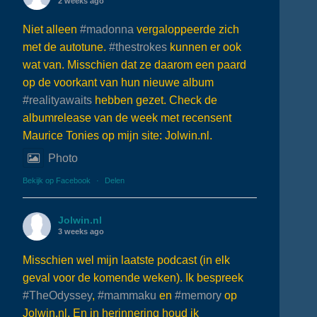
2 weeks ago
Niet alleen
#madonna
vergaloppeerde zich
met de autotune.
#thestrokes
kunnen er ook
wat van. Misschien dat ze daarom een paard
op de voorkant van hun nieuwe album
#realityawaits
hebben gezet. Check de
albumrelease van de week met recensent
Maurice Tonies op mijn site: Jolwin.nl.
Photo
Bekijk op Facebook
·
Delen
Jolwin.nl
3 weeks ago
Misschien wel mijn laatste podcast (in elk
geval voor de komende weken). Ik bespreek
#TheOdyssey
,
#mammaku
en
#memory
op
Jolwin.nl. En in herinnering houd ik