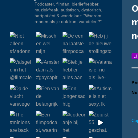
Podcaster, filmfan, bierliefhebber,
O
muziekfreak, autistisch, dysforisch,
hartpatiënt & wandelaar: "Waarom
m
rennen als je ook kunt wandelen?"
n
L
B
Pr
Ne
n
Cop