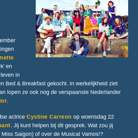
ember
zingen
nette
ek’ en
leven in
n Bed & Breakfast gekocht. In werkelijkheid ziet
n dan lopen ze ook nog de verspaanste Nederlander
ior
.
dse actrice
Cystine Carreon
op woensdag 22
bant
. Jij kunt helpen bij dit gesprek. Wat zou jij
, Miss Saigon) of over de Musical Vamos!?