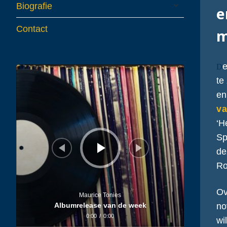
expand
Biografie
e
child
menu
Contact
m
D
Audiospeler
te
en
v
‘H
Sp
de
Ro
Ov
Maurice Tonies
no
Albumrelease van de week
0:00
/
0:00
wi