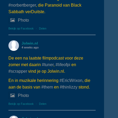
#norbertberger
, die Paranoid van Black
Sabbath verDuitste.
Photo
Bekijk op Facebook
·
Delen
Jolwin.nl
4 weeks ago
De een na laatste filmpodcast voor deze
zomer met daarin
#tuner
,
#lifeofpi
en
#scrapper
vind je op Jolwin.nl.
En in muzikale herinnering
#EricWrixon
, die
aan de basis van
#them
en
#thinlizzy
stond.
Photo
Bekijk op Facebook
·
Delen