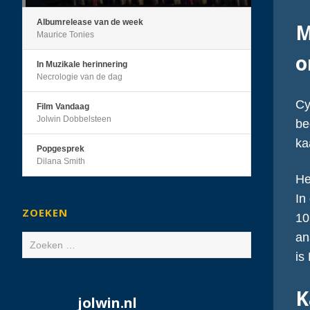
Albumrelease van de week
M
Maurice Tonies
o
In Muzikale herinnering
Necrologie van de dag
Cy
Film Vandaag
Jolwin Dobbelsteen
be
ka
Popgesprek
Dilana Smith
He
In
ZOEKEN
10
an
Zoeken
is
naar:
K
jolwin.nl