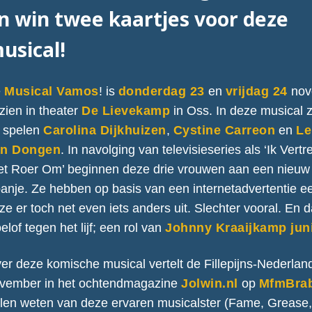
n win twee kaartjes voor deze
usical!
e
Musical Vamos
! is
donderdag 23
en
vrijdag 24
nov
 zien in theater
De Lievekamp
in Oss. In deze musical 
 spelen
Carolina Dijkhuizen
,
Cystine Carreon
en
Le
an Dongen
. In navolging van televisieseries als ‘Ik Vertr
et Roer Om’ beginnen deze drie vrouwen aan een nieuw 
anje. Ze hebben op basis van een internetadvertentie ee
ze er toch net even iets anders uit. Slechter vooral. E
elof tegen het lijf; een rol van
Johnny Kraaijkamp jun
er deze komische musical vertelt de Fillepijns-Nederlan
vember in het ochtendmagazine
Jolwin.nl
op
MfmBra
llen weten van deze ervaren musicalster (Fame, Grease