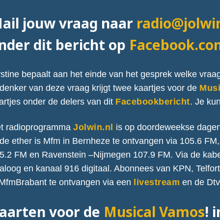
ail jouw vraag naar
radio@jolwi
nder dit bericht op
Facebook.com
stine bepaalt aan het einde van het gesprek welke vraag 
denker van deze vraag krijgt twee kaartjes voor de
Musi
artjes onder de delers van dit
Facebookbericht
. Je ku
t radioprogramma
Jolwin.nl
is op doordeweekse dagen 
 de ether is Mfm in Bernheze te ontvangen via 105.6 F
5.2 FM en Ravenstein –Nijmegen 107.9 FM. Via de kabe
aloog en kanaal 916 digitaal. Abonnees van KPN, Telfo
 MfmBrabant te ontvangen via een
livestream
en de Dtv
aarten voor de
Musical Vamos
! 