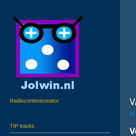
V
Radiocontentcreator
23
TIP tracks
V