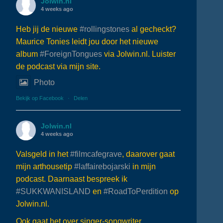
Jolwin.nl
4 weeks ago
Heb jij de nieuwe
#rollingstones
al gecheckt?
Maurice Tonies leidt jou door het nieuwe
album
#ForeignTongues
via Jolwin.nl. Luister
de podcast via mijn site.
Photo
Bekijk op Facebook
·
Delen
Jolwin.nl
4 weeks ago
Valsgeld in het
#filmcafegrave
, daarover gaat
mijn arthousetip
#laffairebojarski
in mijn
podcast. Daarnaast bespreek ik
#SUKKWANISLAND
en
#RoadToPerdition
op
Jolwin.nl.
Ook gaat het over singer-songwriter