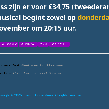
ss zijn er voor €34,75 (tweedera
usical begint zowel op
donderda
ovember om 20:15 uur.
IEVEKAMP
MUSICAL
OSS
WINACTIE
ericht
Previous
evious Post
Week voor Tim Akkerman
Next
post:
xt Post
Robin Borneman in CD Kiosk
avigatie
post:
yright © 2026 Jolwin Dobbelsteen. All rights reserved.