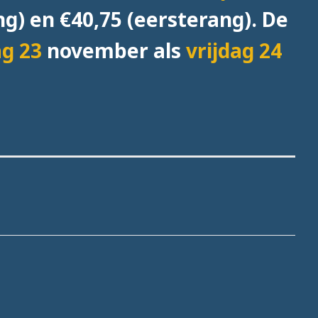
ng) en €40,75 (eersterang). De
g 23
november als
vrijdag 24