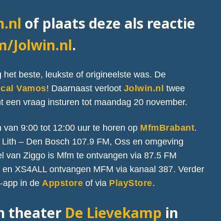
n.nl
of plaats deze als reactie
/Jolwin.nl
.
het beste, leukste of origineelste was. De
cal Vamos
! Daarnaast verloot
Jolwin.nl
twee
nt een vraag insturen tot maandag 20 november.
van 9:00 tot 12:00 uur te horen op
MfmBrabant
.
M, Lith – Den Bosch 107.9 FM, Oss en omgeving
l van Ziggo is Mfm te ontvangen via 87.5 FM
rt en XS4ALL ontvangen MFM via kanaal 387. Verder
-app in de
Appstore
of via
PlayStore
.
in theater
De Lievekamp
in