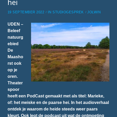
hei
19 SEPTEMBER 2022
IN
STUDIOGESPREK
JOLWIN
UDEN –
Beleef
natuurg
ebied
De
Maasho
rst ook
op je
oren.
Theater
spoor
heeft een PodCast gemaakt met als titel: Marieke,
of: het meiske en de paarse hei. In het audioverhaal
ontdek je waarom de heide steeds weer paars
kleurt. Ook legt de podcast uit wat de ontmoeting