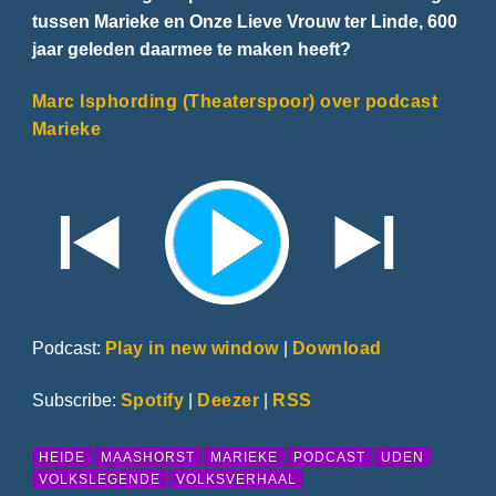
tussen Marieke en Onze Lieve Vrouw ter Linde, 600
jaar geleden daarmee te maken heeft?
Marc Isphording (Theaterspoor) over podcast
Marieke
Podcast:
Play in new window
|
Download
Subscribe:
Spotify
|
Deezer
|
RSS
HEIDE
MAASHORST
MARIEKE
PODCAST
UDEN
VOLKSLEGENDE
VOLKSVERHAAL