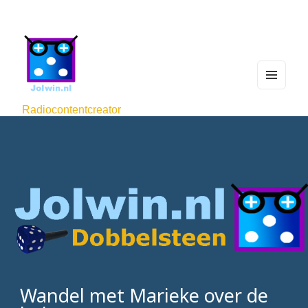
MEN
U
Radiocontentcreator
AND
WIDG
ETS
Wandel met Marieke over de