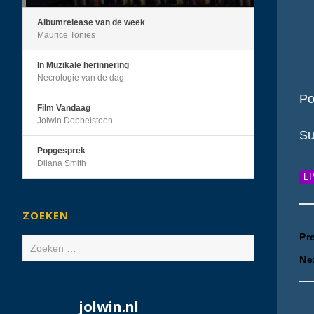
Albumrelease van de week
Maurice Tonies
In Muzikale herinnering
Necrologie van de dag
Po
Film Vandaag
Jolwin Dobbelsteen
Su
Popgesprek
Dilana Smith
L
ZOEKEN
B
Pr
Zoeken
Ne
naar:
n
jolwin.nl