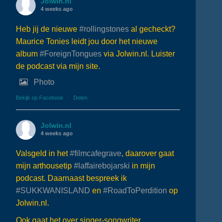
Jolwin.nl
4 weeks ago
Heb jij de nieuwe
#rollingstones
al gecheckt?
Maurice Tonies leidt jou door het nieuwe
album
#ForeignTongues
via Jolwin.nl. Luister
de podcast via mijn site.
Photo
Bekijk op Facebook
·
Delen
Jolwin.nl
4 weeks ago
Valsgeld in het
#filmcafegrave
, daarover gaat
mijn arthousetip
#laffairebojarski
in mijn
podcast. Daarnaast bespreek ik
#SUKKWANISLAND
en
#RoadToPerdition
op
Jolwin.nl.
Ook gaat het over singer-songwriter