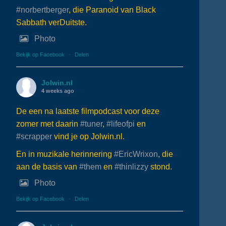
#norbertberger
, die Paranoid van Black
Sabbath verDuitste.
Photo
Bekijk op Facebook
·
Delen
Jolwin.nl
4 weeks ago
De een na laatste filmpodcast voor deze
zomer met daarin
#tuner
,
#lifeofpi
en
#scrapper
vind je op Jolwin.nl.
En in muzikale herinnering
#EricWrixon
, die
aan de basis van
#them
en
#thinlizzy
stond.
Photo
Bekijk op Facebook
·
Delen