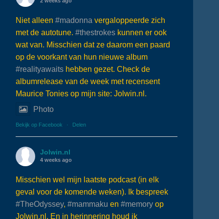
2 weeks ago
Niet alleen
#madonna
vergaloppeerde zich
met de autotune.
#thestrokes
kunnen er ook
wat van. Misschien dat ze daarom een paard
op de voorkant van hun nieuwe album
#realityawaits
hebben gezet. Check de
albumrelease van de week met recensent
Maurice Tonies op mijn site: Jolwin.nl.
Photo
Bekijk op Facebook
·
Delen
Jolwin.nl
4 weeks ago
Misschien wel mijn laatste podcast (in elk
geval voor de komende weken). Ik bespreek
#TheOdyssey
,
#mammaku
en
#memory
op
Jolwin.nl. En in herinnering houd ik