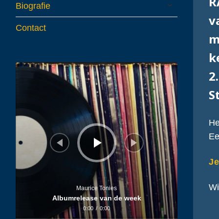
R
expand
Biografie
child
v
menu
Contact
m
k
Audiospeler
2
S
He
Ee
Je
Wi
Maurice Tonies
Albumrelease van de week
0:00
/
0:00