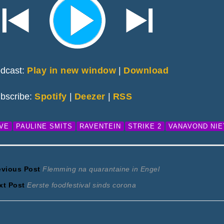
dcast:
Play in new window
|
Download
bscribe:
Spotify
|
Deezer
|
RSS
IVE
PAULINE SMITS
RAVENTEIN
STRIKE 2
VANAVOND NIE
ericht
Previous
evious Post
Flemming na quarantaine in Engel
Next
post:
xt Post
Eerste foodfestival sinds corona
avigatie
post: