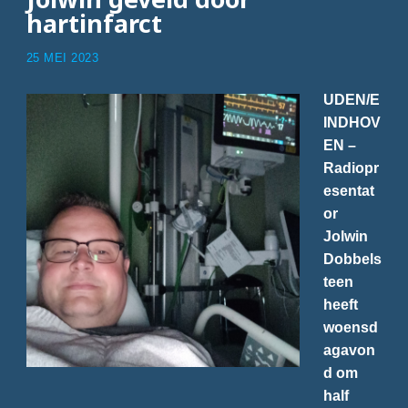
hartinfarct
25 MEI 2023
UDEN/E
INDHOV
EN –
Radiopr
esentat
or
Jolwin
Dobbels
teen
heeft
woensd
agavon
d om
half