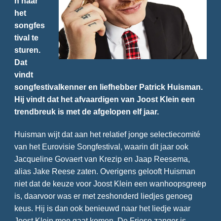
n naar
het
songfes
tival te
sturen.
Dat
vindt
songfestivalkenner en liefhebber Patrick Huisman.
Hij vindt dat het afvaardigen van Joost Klein een
trendbreuk is met de afgelopen elf jaar.
Huisman wijt dat aan het relatief jonge selectiecomité
van het Eurovisie Songfestival, waarin dit jaar ook
Jacqueline Govaert van Krezip en Jaap Reesema,
alias Jake Reese zaten. Overigens gelooft Huisman
niet dat de keuze voor Joost Klein een wanhoopsgreep
is, daarvoor was er met zeshonderd liedjes genoeg
keus. Hij is dan ook benieuwd naar het liedje waar
Joost Klein mee gaat komen. De Friese zanger is