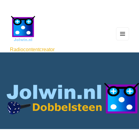
MEN
U
Radiocontentcreator
AND
WIDG
ETS