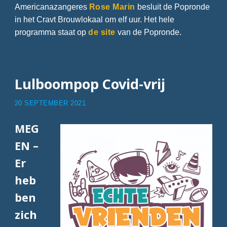
Americanazangeres
Rose Marin
besluit de Popronde
in het Cravt Brouwlokaal om elf uur. Het hele
programma staat op
de site
van de Popronde.
Lulboompop Covid-vrij
20 SEPTEMBER 2021
MEG
EN –
Er
heb
ben
zich