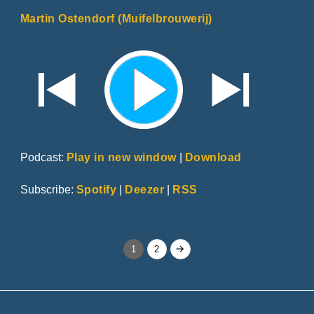
Martin Ostendorf (Muifelbrouwerij)
Podcast:
Play in new window
|
Download
Subscribe:
Spotify
|
Deezer
|
RSS
Berichten
Page
Page
1
2
paginering