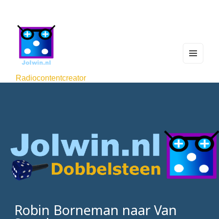
MEN
U
Radiocontentcreator
AND
WIDG
ETS
Robin Borneman naar Van