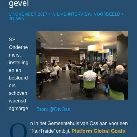
gevel
1 NOVEMBER 2017
IN
LIVE-INTERVIEW
,
VOORBEELD
JOLWIN
SS –
Onderne
mers,
instelling
en en
bestuurd
ers
schoven
woensd
agmorge
Bron: @DtvOss
O
n in het Gemeentehuis van Oss aan voor een
‘FairTraide’ ontbijt.
Platform Global Goals