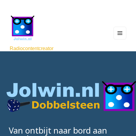
MEN
U
Radiocontentcreator
AND
WIDG
ETS
Van ontbijt naar bord aan