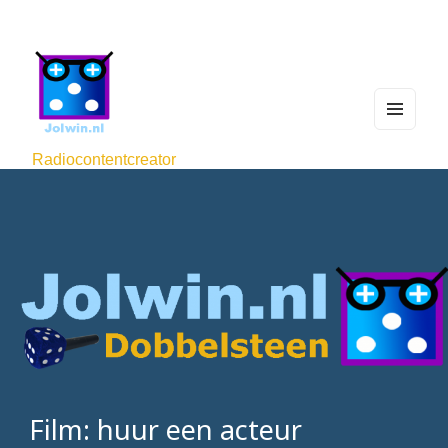
MEN
U
Radiocontentcreator
AND
WIDG
ETS
Film: huur een acteur