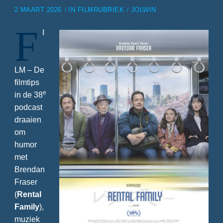
2 MAART 2026
IN
FILMRUBRIEK
JOLWIN
F
I
LM – De
filmtips
e
in de 38
podcast
draaien
om
humor
met
Brendan
Fraser
(
Rental
Family
),
muziek