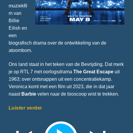
muziekfil
m van
Billie
Eilish en
een
biografisch drama over de ontwikkeling van de
atoombom.
Ons land staat in het teken van de Bevrijding. Dat merk
je op RTL 7 met oorlogsdrama
The Great Escape
uit
1963; over ontsnappen uit een concentratiekamp.
Veronica komt met een film uit 2023, die in dat jaar
naast
Barbie
velen naar de bioscoop wist te trekken.
Luister verder