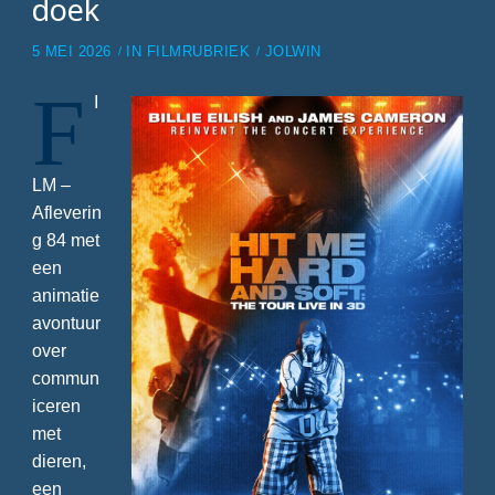
doek
5 MEI 2026
IN
FILMRUBRIEK
JOLWIN
F
I
LM –
Afleverin
g 84 met
een
animatie
avontuur
over
commun
iceren
met
dieren,
een