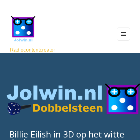
MEN
U
Radiocontentcreator
AND
WIDG
ETS
Billie Eilish in 3D op het witte