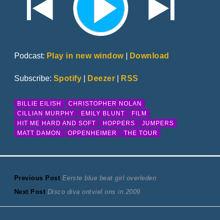
Podcast:
Play in new window
|
Download
Subscribe:
Spotify
|
Deezer
|
RSS
BILLIE EILISH
CHRISTOPHER NOLAN
CILLIAN MURPHY
EMILY BLUNT
FILM
HIT ME HARD AND SOFT
HOPPERS
JUMPERS
MATT DAMON
OPPENHEIMER
THE TOUR
Bericht
Previous
Previous Post
Eerste blue beat girl overleden
Next
post:
Next Post
Disco diva ontviel ons in 2009
navigatie
post: