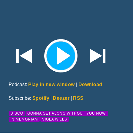
Podcast:
Play in new window
|
Download
Subscribe:
Spotify
|
Deezer
|
RSS
DISCO
GONNA GET ALONG WITHOUT YOU NOW.
IN MEMORIAM
VIOLA WILLS