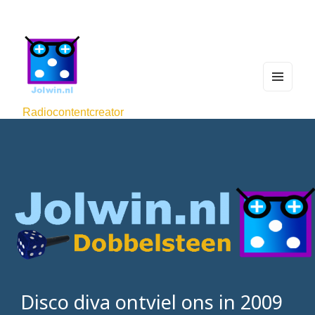
MEN
U
Radiocontentcreator
AND
WIDG
ETS
Disco diva ontviel ons in 2009