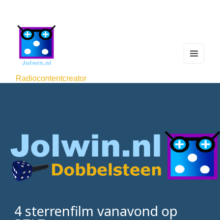
MEN
U
Radiocontentcreator
AND
WIDG
ETS
4 sterrenfilm vanavond op