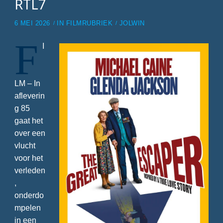
RTL7
6 MEI 2026
IN
FILMRUBRIEK
JOLWIN
F
I
LM – In
afleverin
g 85
gaat het
over een
vlucht
voor het
verleden
,
onderdo
mpelen
in een