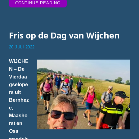
“VITAAL
CONTINUE READING
WANDELEN
DOOR
GROESBEEK”
Fris op de Dag van Wijchen
20 JULI 2022
WIJCHE
N – De
Vierdaa
gselope
rs uit
Bernhez
e,
Maasho
rst en
Oss
wandele