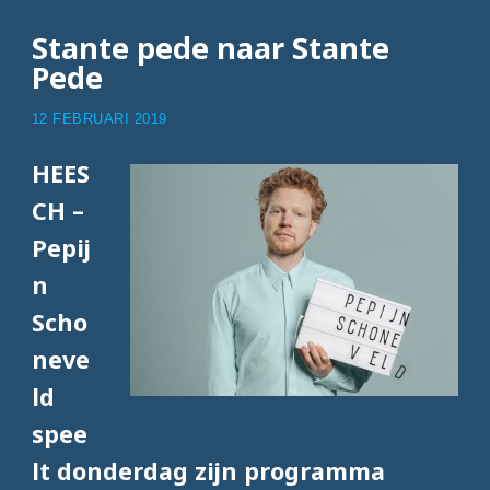
Stante pede naar Stante
Pede
12 FEBRUARI 2019
HEES
CH –
Pepij
n
Scho
neve
ld
spee
lt donderdag zijn programma