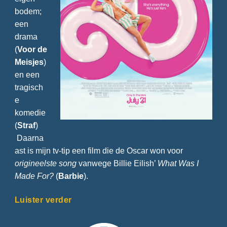
bodem;
een
drama
(
Voor de
Meisjes
)
en een
tragisch
e
komedie
(
Straf
)
Daarna
ast is mijn tv-tip een film die de Oscar won voor
origineelste song
vanwege Billie Eilish’
What Was I
Made For?
(
Barbie
).
Luister verder