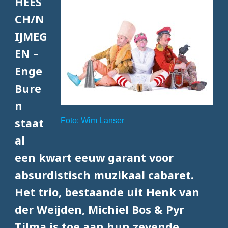
HEES
CH/N
IJMEG
EN –
Enge
Bure
n
Foto: Wim Lanser
staat
al
een kwart eeuw garant voor
absurdistisch muzikaal cabaret.
Het trio, bestaande uit Henk van
der Weijden, Michiel Bos & Pyr
Tilma is toe aan hun zevende