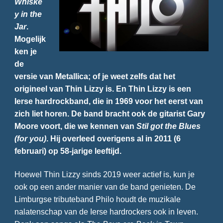
Whiske
y in the
Jar
.
Mogelijk
ken je
de
versie van Metallica; of je weet zelfs dat het
origineel van Thin Lizzy is. En Thin Lizzy is een
Ierse hardrockband, die in 1969 voor het eerst van
zich liet horen. De band bracht ook de gitarist Gary
Moore voort, die we kennen van
Stil got the Blues
(for you)
. Hij overleed overigens al in 2011 (6
februari) op 58-jarige leeftijd.
Hoewel Thin Lizzy sinds 2019 weer actief is, kun je
ook op een ander manier van de band genieten. De
Limburgse tributeband Philo houdt de muzikale
nalatenschap van de Ierse hardrockers ook in leven.