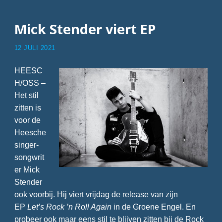
MFM”
Mick Stender viert EP
12 JULI 2021
HEESC
H/OSS –
Het stil
zitten is
voor de
Heesche
singer-
songwrit
er Mick
Stender
ook voorbij. Hij viert vrijdag de release van zijn
EP
Let’s Rock ’n Roll Again
in de Groene Engel. En
probeer ook maar eens stil te blijven zitten bij de Rock