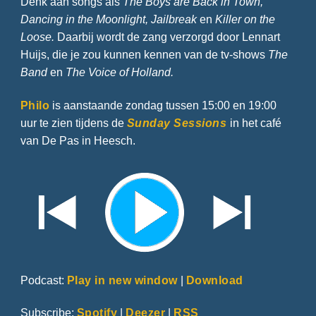
Denk aan songs als
The Boys are Back in Town,
Dancing in the Moonlight, Jailbreak
en
Killer on the
Loose.
Daarbij wordt de zang verzorgd door Lennart
Huijs, die je zou kunnen kennen van de tv-shows
The
Band
en
The Voice of Holland.
Philo
is aanstaande zondag tussen 15:00 en 19:00
uur te zien tijdens de
Sunday Sessions
in het café
van De Pas in Heesch.
Podcast:
Play in new window
|
Download
Subscribe:
Spotify
|
Deezer
|
RSS