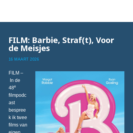
Articles with Heesch
FILM: Barbie, Straf(t), Voor
de Meisjes
16 MAART 2026
FILM –
In de
e
48
filmpodc
ast
bespree
k ik twee
films van
eigen