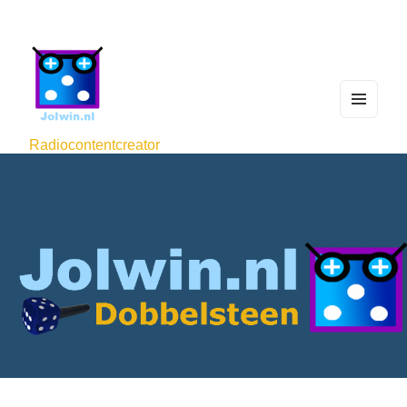
MEN
U
Radiocontentcreator
AND
WIDG
ETS