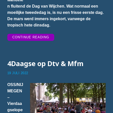
n fluitend de Dag van Wijchen. Wat normaal een
moeilijke tweededag is, is nu een frisse eerste dag.
De mars werd immers ingekort, vanwege de
tropisch hete dinsdag.
“FRIS
CONTINUE READING
OP
DE
DAG
VAN
WIJCHEN”
4Daagse op Dtv & Mfm
19 JULI 2022
OSS/NIJ
MEGEN
–
Vierdaa
gselope