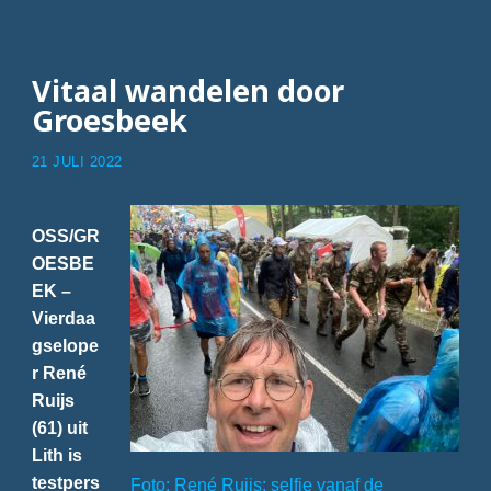
BIJ
INTOCHT
4DAAGSE”
Vitaal wandelen door
Groesbeek
21 JULI 2022
OSS/GR
OESBE
EK –
Vierdaa
gselope
r René
Ruijs
(61) uit
Lith is
testpers
Foto: René Ruijs; selfie vanaf de