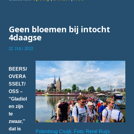
Geen bloemen bij intocht
4daagse
22 JULI 2022
BEERS/
OVERA
SSELT/
OSS –
“Gladiol
en zijn
te
zwaar,”
dat is
Potonbrug Cruijk. Foto: René Ruijs