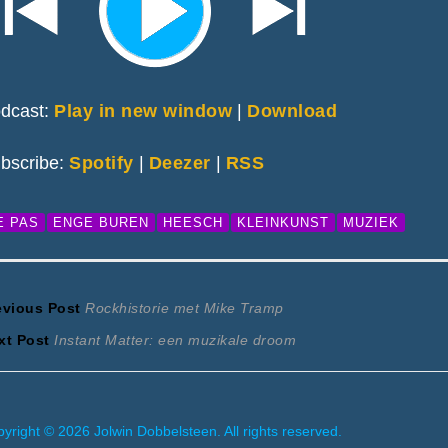
dcast:
Play in new window
|
Download
bscribe:
Spotify
|
Deezer
|
RSS
E PAS
ENGE BUREN
HEESCH
KLEINKUNST
MUZIEK
ericht
Previous
evious Post
Rockhistorie met Mike Tramp
Next
post:
xt Post
Instant Matter: een muzikale droom
avigatie
post:
yright © 2026 Jolwin Dobbelsteen. All rights reserved.