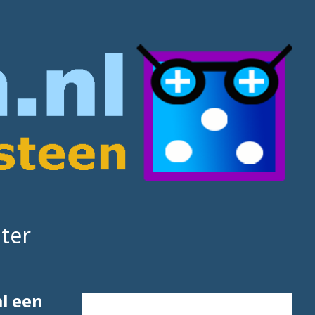
ter
l een