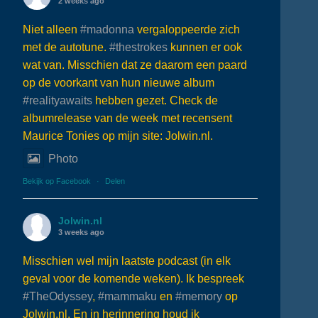
2 weeks ago
Niet alleen
#madonna
vergaloppeerde zich
met de autotune.
#thestrokes
kunnen er ook
wat van. Misschien dat ze daarom een paard
op de voorkant van hun nieuwe album
#realityawaits
hebben gezet. Check de
albumrelease van de week met recensent
Maurice Tonies op mijn site: Jolwin.nl.
Photo
Bekijk op Facebook
·
Delen
Jolwin.nl
3 weeks ago
Misschien wel mijn laatste podcast (in elk
geval voor de komende weken). Ik bespreek
#TheOdyssey
,
#mammaku
en
#memory
op
Jolwin.nl. En in herinnering houd ik