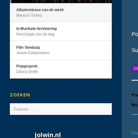
Albumrelease van de week
Maurice Tonies
In Muzikale herinnering
Po
Necrologie van de dag
Film Vandaag
Su
Jolwin Dobbelsteen
Popgesprek
D
Dilana Smith
B
ZOEKEN
Pr
Ne
Zoeken
n
naar:
Cop
jolwin.nl