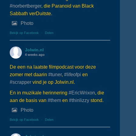
#norbertberger
, die Paranoid van Black
Sabbath verDuitste.
Photo
Bekijk op Facebook
·
Delen
Jolwin.nl
4 weeks ago
De een na laatste filmpodcast voor deze
zomer met daarin
#tuner
,
#lifeofpi
en
#scrapper
vind je op Jolwin.nl.
En in muzikale herinnering
#EricWrixon
, die
aan de basis van
#them
en
#thinlizzy
stond.
Photo
Bekijk op Facebook
·
Delen