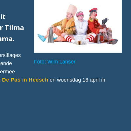
it
r Tilma
mma.
ersiflages
Foto: Wim Lanser
vende
Hiermee
m
De Pas in Heesch
en woensdag 18 april in