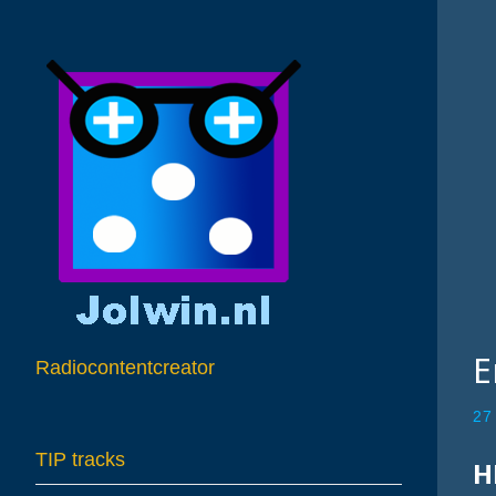
E
Radiocontentcreator
27
TIP tracks
H