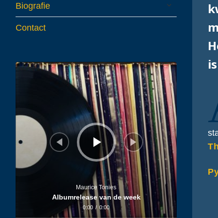
expand
k
Biografie
child
menu
m
Contact
H
i
Audiospeler
st
Th
Py
Maurice Tonies
Albumrelease van de week
0:00
/
0:00