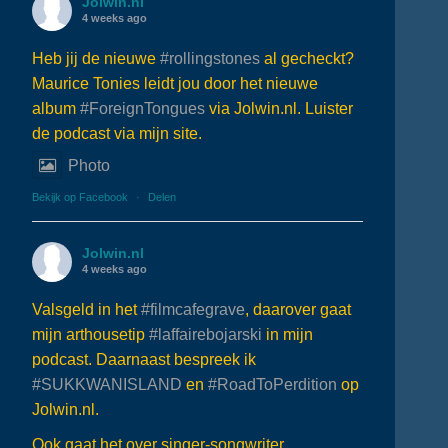
Jolwin.nl
4 weeks ago
Heb jij de nieuwe
#rollingstones
al gecheckt?
Maurice Tonies leidt jou door het nieuwe
album
#ForeignTongues
via Jolwin.nl. Luister
de podcast via mijn site.
Photo
Bekijk op Facebook
·
Delen
Jolwin.nl
4 weeks ago
Valsgeld in het
#filmcafegrave
, daarover gaat
mijn arthousetip
#laffairebojarski
in mijn
podcast. Daarnaast bespreek ik
#SUKKWANISLAND
en
#RoadToPerdition
op
Jolwin.nl.
Ook gaat het over singer-songwriter