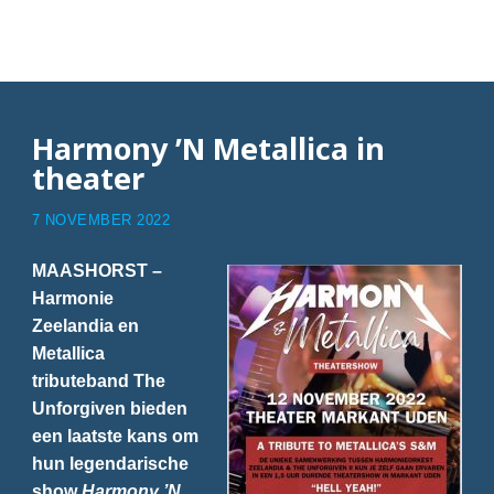
Articles with muziek
Harmony ’N Metallica in
theater
7 NOVEMBER 2022
MAASHORST –
Harmonie
Zeelandia en
Metallica
tributeband The
Unforgiven bieden
een laatste kans om
hun legendarische
show
Harmony ’N