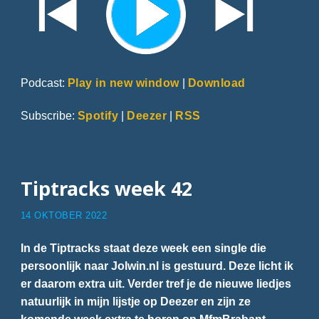
Podcast:
Play in new window
|
Download
Subscribe:
Spotify
|
Deezer
|
RSS
Tiptracks week 42
14 OKTOBER 2022
In de Tiptracks staat deze week een single die
persoonlijk naar Jolwin.nl is gestuurd. Deze licht ik
er daarom extra uit. Verder tref je de nieuwe liedjes
natuurlijk in mijn lijstje op Deezer en zijn ze
komende week extra te horen op MfmBrabant.