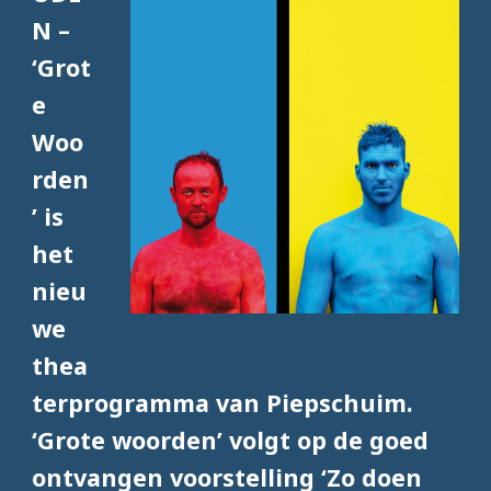
N –
‘Grot
e
Woo
rden
’ is
het
nieu
we
thea
terprogramma van Piepschuim.
‘Grote woorden’ volgt op de goed
ontvangen voorstelling ‘Zo doen