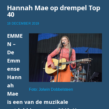
Hannah Mae op drempel Top
40
18 DECEMBER 2019
EMME
N –
De
Emm
ense
Hann
ah
Foto: Jolwin Dobbelsteen
Mae
is een van de muzikale