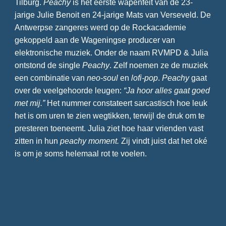
Tilburg.
Peachy
is het eerste wapenfeit van de 23-
jarige Julie Benoit en 24-jarige Mats van Verseveld. De
Antwerpse zangeres werd op de Rockacademie
gekoppeld aan de Wageningse producer van
elektronische muziek. Onder de naam RVMPD & Julia
ontstond de single
Peachy
. Zelf noemen ze de muziek
een combinatie van
neo-soul
en
lofi-pop
.
Peachy
gaat
over de veelgehoorde leugen:
“Ja hoor alles gaat goed
met mij.”
Het nummer constateert sarcastisch hoe leuk
het is om uren te zien wegtikken, terwijl de druk om te
presteren toeneemt. Julia ziet hoe haar vrienden vast
zitten in hun
peachy moment.
Zij vindt juist dat het oké
is om je soms helemaal rot te voelen.