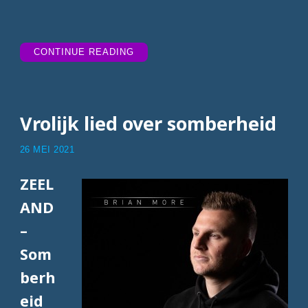
“TIPTRACKS
CONTINUE READING
WEEK
42”
Vrolijk lied over somberheid
26 MEI 2021
ZEEL
AND
–
Som
berh
eid