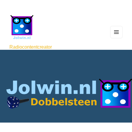
MEN
U
Radiocontentcreator
AND
WIDG
ETS