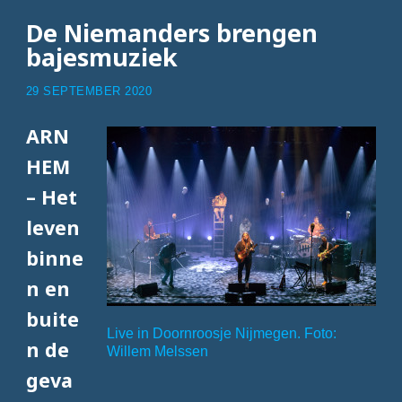
De Niemanders brengen
bajesmuziek
29 SEPTEMBER 2020
ARN
HEM
– Het
leven
binne
n en
buite
Live in Doornroosje Nijmegen. Foto:
n de
Willem Melssen
geva