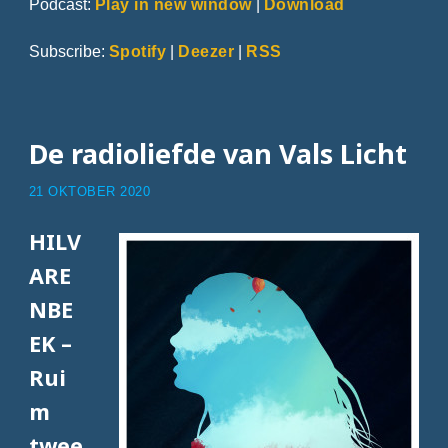
Podcast:
Play in new window
|
Download
Subscribe:
Spotify
|
Deezer
|
RSS
De radioliefde van Vals Licht
21 OKTOBER 2020
HILV
ARE
NBE
EK –
Rui
m
twee