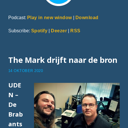
Podcast:
Play in new window
|
Download
Subscribe:
Spotify
|
Deezer
|
RSS
The Mark drijft naar de bron
14 OKTOBER 2020
UDE
N –
De
Brab
ants