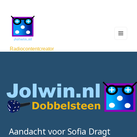
MEN
U
Radiocontentcreator
AND
WIDG
ETS
Aandacht voor Sofia Dragt