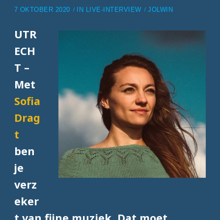
7 OKTOBER 2020
IN
LIVE-INTERVIEW
JOLWIN
UTR
ECH
T –
Met
Sofia
Drag
t
ben
je
verz
eker
t van fijne muziek. Dat moet