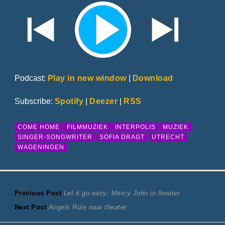
Podcast:
Play in new window
|
Download
Subscribe:
Spotify
|
Deezer
|
RSS
COME HOME
FILMMUZIEK
INTERPOLIS
MUZIEK
SINGER-SONGWRITER
SOFIA DRAGT
UTRECHT
WAGENINGEN
Bericht
Previous
Previous Post
Let it go easy: Mercy John in theater
Next
post:
Next Post
Angels Rule naar theater
navigatie
post: