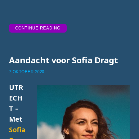
“TIPTRACKS
CONTINUE READING
WEEK
46”
Aandacht voor Sofia Dragt
7 OKTOBER 2020
UTR
ECH
T –
Met
Sofia