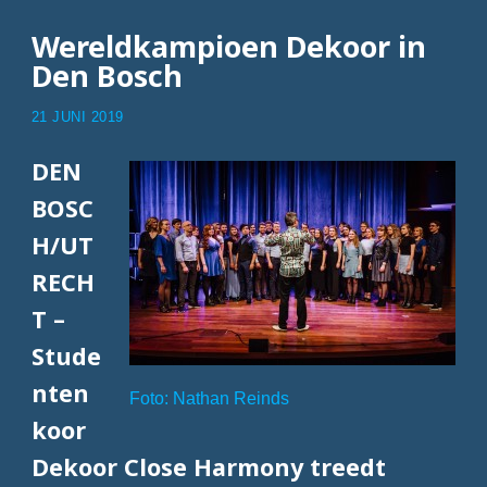
Wereldkampioen Dekoor in
Den Bosch
21 JUNI 2019
DEN
BOSC
H/UT
RECH
T –
Stude
nten
Foto: Nathan Reinds
koor
Dekoor Close Harmony treedt