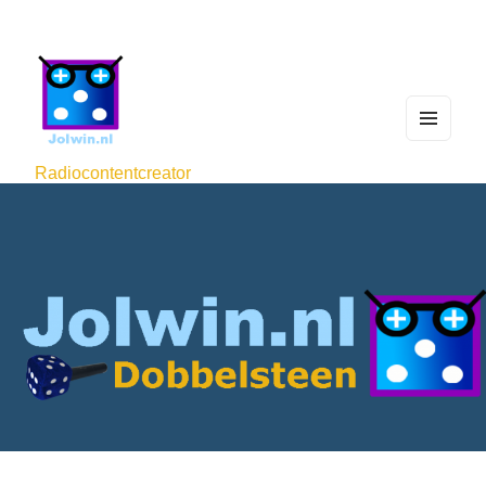
MEN
U
Radiocontentcreator
AND
WIDG
ETS