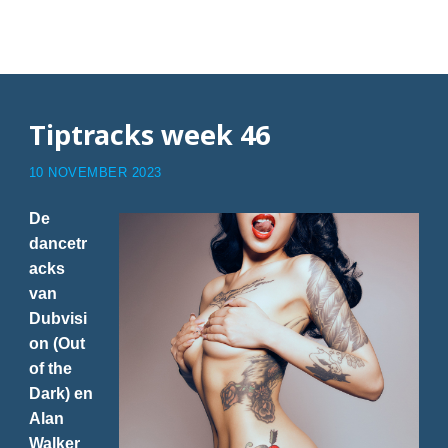
Articles with Utrecht
Tiptracks week 46
10 NOVEMBER 2023
De
dancetr
acks
van
Dubvisi
on (Out
of the
Dark) en
Alan
Walker