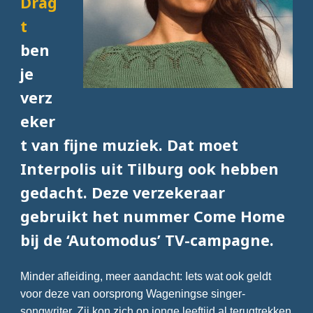
Drag
t
ben
je
verz
eker
t van fijne muziek. Dat moet
Interpolis uit Tilburg ook hebben
gedacht. Deze verzekeraar
gebruikt het nummer Come Home
bij de ‘Automodus’ TV-campagne.
Minder afleiding, meer aandacht: Iets wat ook geldt
voor deze van oorsprong Wageningse singer-
songwriter. Zij kon zich op jonge leeftijd al terugtrekken