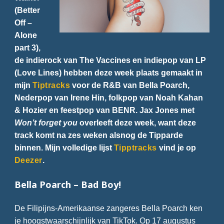
(Better
Off –
Alone
part 3),
de indierock van The Vaccines en indiepop van LP
(Love Lines) hebben deze week plaats gemaakt in
mijn
Tiptracks
voor de R&B van Bella Poarch,
Nederpop van Irene Hin, folkpop van Noah Kahan
& Hozier en feestpop van BENR. Jax Jones met
Won’t forget you
overleeft deze week, want deze
track komt na zes weken alsnog de Tipparde
binnen. Mijn volledige lijst
Tipptracks
vind je op
Deezer
.
Bella Poarch – Bad Boy!
De Filipijns-Amerikaanse zangeres Bella Poarch ken
je hoogstwaarschijnlijk van TikTok. Op 17 augustus