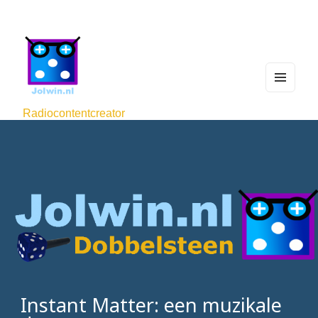
MEN
U
Radiocontentcreator
AND
WIDG
ETS
Instant Matter: een muzikale