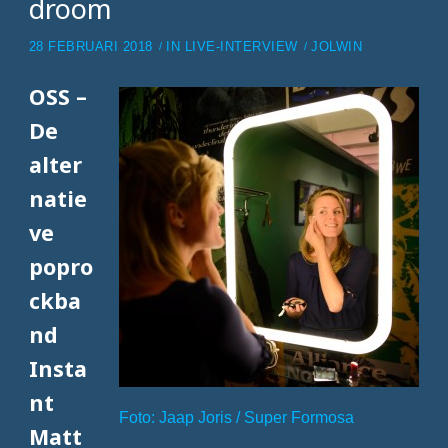
droom
28 FEBRUARI 2018
IN
LIVE-INTERVIEW
JOLWIN
OSS –
De
alter
natie
ve
popro
ckba
nd
Insta
nt
Foto: Jaap Joris / Super Formosa
Matt