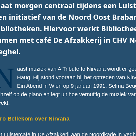
taat morgen centraal tijdens een Luiste
en initiatief van de Noord Oost Braba
ibliotheken. Hiervoor werkt Bibliothe
amen met café De Afzakkerij in CHV 
eghel.
N
aast muziek van A Tribute to Nirvana wordt er g
Haug. Hij stond vooraan bij het optreden van Nirv
Ein Abend in Wien op 9 januari 1991. Selma Beu
chzelf op de piano en legt uit hoe vernuftig de muziek va
eekt.
ro Bellekom over Nirvana
t Luistercafé in De Afzakkerij aan de Noordkade in Vegh