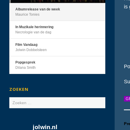
is 
Albumrelease van de week
Maurice Tonies
In Muzikale herinnering
Necrologie van de dag
Film Vandaag
Jolwin Dobbelsteen
Popgesprek
Po
Dilana Smith
Su
ZOEKEN
G
Zoeken
naar:
B
Pr
jolwin.nl