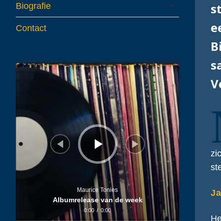
expand
s
Biografie
child
menu
e
Contact
B
s
Audiospeler
V
zi
st
Maurice Tonies
Ja
Albumrelease van de week
0:00
/
0:00
He