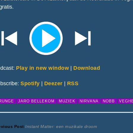
gratis.
dcast:
Play in new window
|
Download
bscribe:
Spotify
|
Deezer
|
RSS
RUNGE
JARO BELLEKOM
MUZIEK
NIRVANA
NOBB
VEGH
ericht
Previous
evious Post
Instant Matter: een muzikale droom