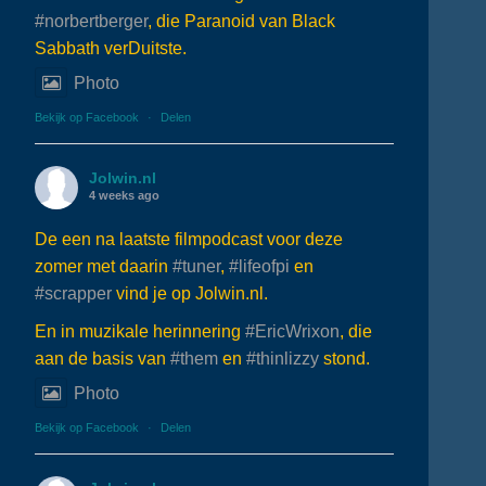
#norbertberger
, die Paranoid van Black
Sabbath verDuitste.
Photo
Bekijk op Facebook
·
Delen
Jolwin.nl
4 weeks ago
De een na laatste filmpodcast voor deze
zomer met daarin
#tuner
,
#lifeofpi
en
#scrapper
vind je op Jolwin.nl.
En in muzikale herinnering
#EricWrixon
, die
aan de basis van
#them
en
#thinlizzy
stond.
Photo
Bekijk op Facebook
·
Delen