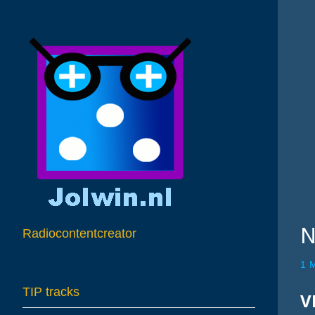
N
Radiocontentcreator
1 
TIP tracks
V