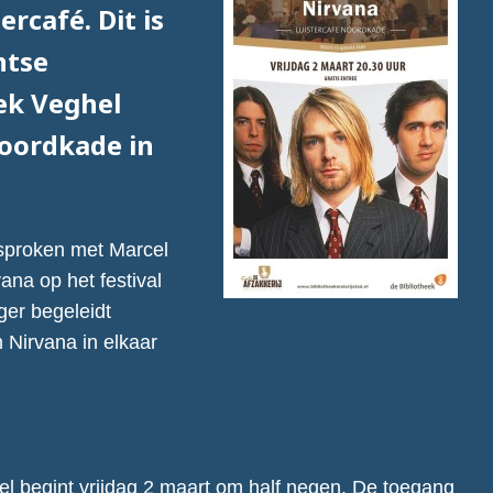
rcafé. Dit is
ntse
ek Veghel
Noordkade in
esproken met Marcel
ana op het festival
ger begeleidt
n Nirvana in elkaar
el begint vrijdag 2 maart om half negen. De toegang