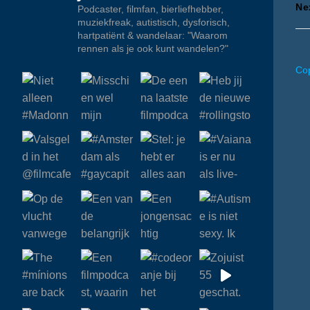
Ne
Podcaster, filmfan, bierliefhebber,
n
muziekfreak, autistisch, dysforisch,
hartpatiënt & wandelaar: "Waarom
rennen als je ook kunt wandelen?"
Cop