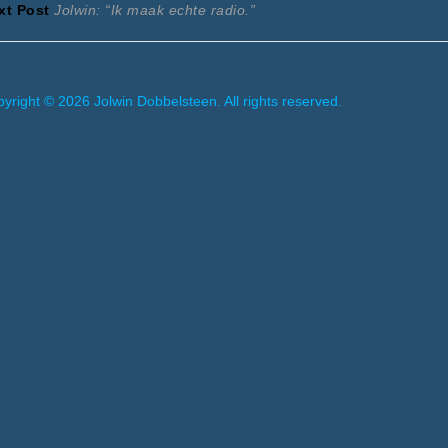
Next
post:
xt Post
Jolwin: “Ik maak echte radio.”
avigatie
post:
yright © 2026 Jolwin Dobbelsteen. All rights reserved.