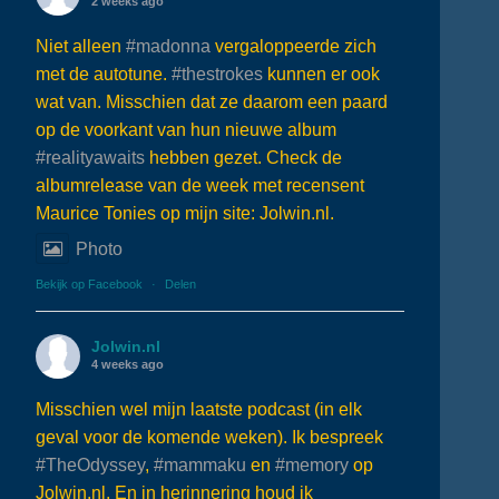
2 weeks ago
Niet alleen
#madonna
vergaloppeerde zich
met de autotune.
#thestrokes
kunnen er ook
wat van. Misschien dat ze daarom een paard
op de voorkant van hun nieuwe album
#realityawaits
hebben gezet. Check de
albumrelease van de week met recensent
Maurice Tonies op mijn site: Jolwin.nl.
Photo
Bekijk op Facebook
·
Delen
Jolwin.nl
4 weeks ago
Misschien wel mijn laatste podcast (in elk
geval voor de komende weken). Ik bespreek
#TheOdyssey
,
#mammaku
en
#memory
op
Jolwin.nl. En in herinnering houd ik