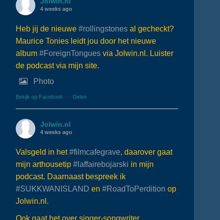
Jolwin.nl
4 weeks ago
Heb jij de nieuwe
#rollingstones
al gecheckt?
Maurice Tonies leidt jou door het nieuwe
album
#ForeignTongues
via Jolwin.nl. Luister
de podcast via mijn site.
Photo
Bekijk op Facebook
·
Delen
Jolwin.nl
4 weeks ago
Valsgeld in het
#filmcafegrave
, daarover gaat
mijn arthousetip
#laffairebojarski
in mijn
podcast. Daarnaast bespreek ik
#SUKKWANISLAND
en
#RoadToPerdition
op
Jolwin.nl.
Ook gaat het over singer-songwriter