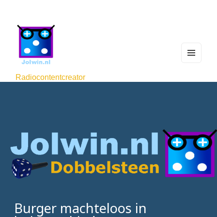
MEN
U
Radiocontentcreator
AND
WIDG
ETS
Burger machteloos in