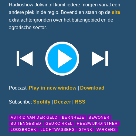
Radioshow Jolwin.nl komt iedere morgen vanaf een
andere plek in de regio. Bovendien staan op de
site
extra achtergronden over het buitengebied en de
agrarische sector.
Podcast:
Play in new window
|
Download
Subscribe:
Spotify
|
Deezer
|
RSS
ASTRID VAN DER GELD
BERNHEZE
BEWONER
BUITENGEBIED
GEURCIRKEL
HEESWIJK-DINTHER
LOOSBROEK
LUCHTWASSERS
STANK
VARKENS