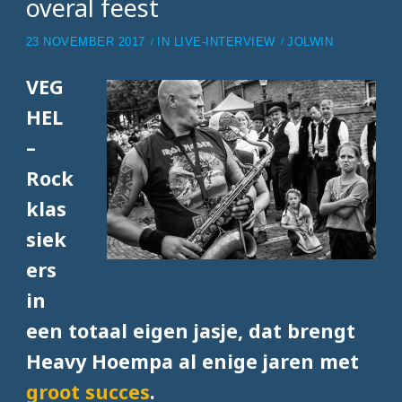
overal feest
23 NOVEMBER 2017
IN
LIVE-INTERVIEW
JOLWIN
VEG
HEL
–
Rock
klas
siek
ers
in
een totaal eigen jasje, dat brengt
Heavy Hoempa al enige jaren met
groot succes
.