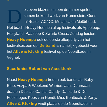
D
e zeven blazers en een drummer spelen
samen bekend werk van Rammstein, Guns
‘n’ Roses, AC/DC, Metallica en Motörhead.
Het bracht Heavy Hoempa al op festivals als Appelpop,
Festyland, Paaspop & Zwarte Cross. Zondag luistert
Heavy Hoempa
ook de eerste afterparty van het
festivalseizoen op.
De band
is namelijk geboekt voor
het
Al!ve & K!ck!ng
festival op de Noordkade in
Veghel.
Saxofonist Robert van Asseldonk
Naast
Heavy Hoempa
treden ook bands als Baby
Blue, Vezpa & Weekend Warriors aan. Daarnaast
draaien DJ’s als Capital Candy, Dansado & De
Feestneger, Kees van Hondt, Miss Bontbeats & Zany.
Al!ve & K!ck!ng
vindt plaats op de Noordkade in