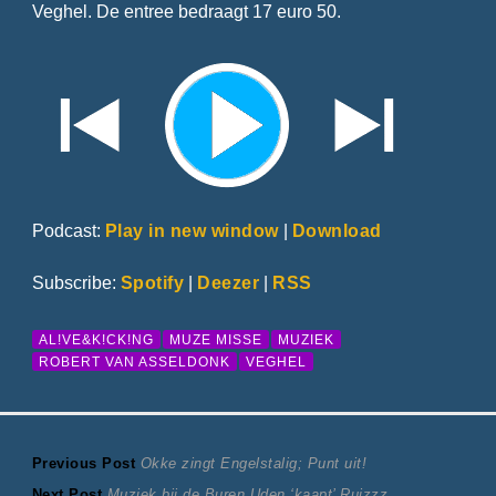
Veghel. De entree bedraagt 17 euro 50.
Podcast:
Play in new window
|
Download
Subscribe:
Spotify
|
Deezer
|
RSS
AL!VE&K!CK!NG
MUZE MISSE
MUZIEK
ROBERT VAN ASSELDONK
VEGHEL
Bericht
Previous
Previous Post
Okke zingt Engelstalig; Punt uit!
Next
post:
Next Post
Muziek bij de Buren Uden ‘kaapt’ Ruizzz