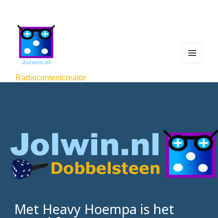
MEN
U
Radiocontentcreator
AND
WIDG
ETS
Met Heavy Hoempa is het