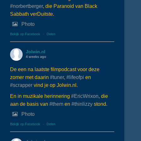
#norbertberger
, die Paranoid van Black
Sabbath verDuitste.
Photo
Bekijk op Facebook
·
Delen
Jolwin.nl
4 weeks ago
De een na laatste filmpodcast voor deze
zomer met daarin
#tuner
,
#lifeofpi
en
#scrapper
vind je op Jolwin.nl.
En in muzikale herinnering
#EricWrixon
, die
aan de basis van
#them
en
#thinlizzy
stond.
Photo
Bekijk op Facebook
·
Delen