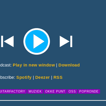
dcast:
Play in new window
|
Download
bscribe:
Spotify
|
Deezer
|
RSS
UITARFACTORY
MUZIEK
OKKE PUNT
OSS
POPRONDE