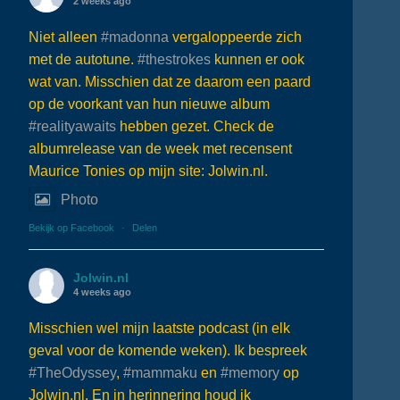
2 weeks ago
Niet alleen
#madonna
vergaloppeerde zich
met de autotune.
#thestrokes
kunnen er ook
wat van. Misschien dat ze daarom een paard
op de voorkant van hun nieuwe album
#realityawaits
hebben gezet. Check de
albumrelease van de week met recensent
Maurice Tonies op mijn site: Jolwin.nl.
Photo
Bekijk op Facebook
·
Delen
Jolwin.nl
4 weeks ago
Misschien wel mijn laatste podcast (in elk
geval voor de komende weken). Ik bespreek
#TheOdyssey
,
#mammaku
en
#memory
op
Jolwin.nl. En in herinnering houd ik