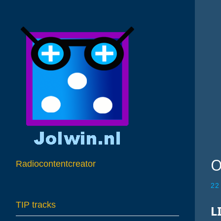
O
Radiocontentcreator
22
TIP tracks
L