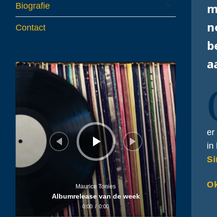
expand
m
Biografie
child
menu
n
Contact
b
a
Audiospeler
er
in
Si
O
Maurice Tonies
Albumrelease van de week
0:00
/
0:00