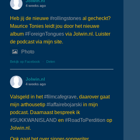
Jolwin.nl
4 weeks ago
Heb jij de nieuwe
#rollingstones
al gecheckt?
Maurice Tonies leidt jou door het nieuwe
album
#ForeignTongues
via Jolwin.nl. Luister
de podcast via mijn site.
Photo
Bekijk op Facebook
·
Delen
Jolwin.nl
4 weeks ago
Valsgeld in het
#filmcafegrave
, daarover gaat
mijn arthousetip
#laffairebojarski
in mijn
podcast. Daarnaast bespreek ik
#SUKKWANISLAND
en
#RoadToPerdition
op
Jolwin.nl.
Ook gaat het over singer-songwriter