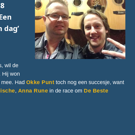
18
 Een
n dag’
, wil de
. Hij won
mee. Had
Okke Punt
toch nog een succesje, want
gische
,
Anna Rune
in de race om
De Beste