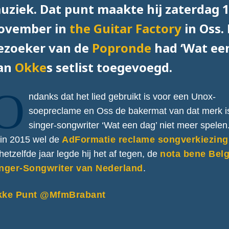
uziek. Dat punt maakte hij zaterdag 
ovember in
the Guitar Factory
in Oss.
ezoeker van de
Popronde
had ‘Wat ee
an
Okke
s setlist toegevoegd.
O
ndanks dat het lied gebruikt is voor een Unox-
soepreclame en Oss de bakermat van dat merk is
singer-songwriter ‘Wat een dag’ niet meer spelen
 in 2015 wel de
AdFormatie reclame songverkiezing
 hetzelfde jaar legde hij het af tegen, de
nota bene Bel
nger-Songwriter van Nederland
.
kke Punt @MfmBrabant