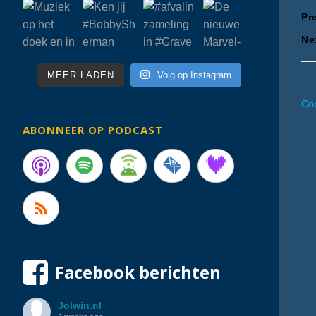
B
Pr
Ne
n
MEER LADEN
Volg op Instagram
Cop
ABONNEER OP PODCAST
Facebook berichten
Jolwin.nl