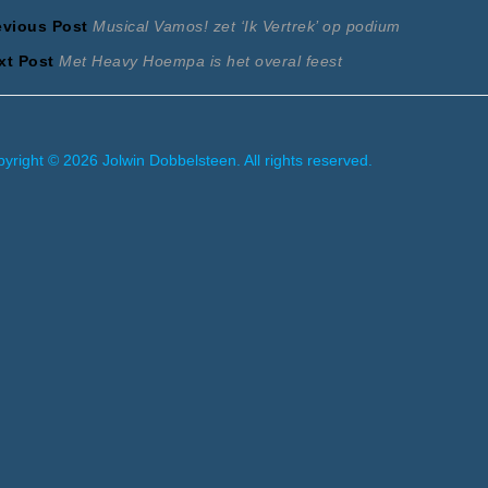
ericht
Previous
evious Post
Musical Vamos! zet ‘Ik Vertrek’ op podium
Next
post:
xt Post
Met Heavy Hoempa is het overal feest
avigatie
post:
yright © 2026 Jolwin Dobbelsteen. All rights reserved.