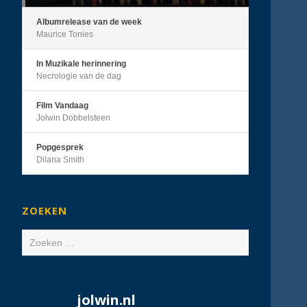
Albumrelease van de week
Maurice Tonies
In Muzikale herinnering
Necrologie van de dag
Film Vandaag
Jolwin Dobbelsteen
Popgesprek
Dilana Smith
ZOEKEN
Zoeken
naar:
jolwin.nl