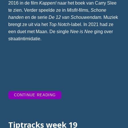
2016 in de film
Kappen!
naar het boek van Carry Slee
te zien. Verder speelde ze in
Misfit
-films,
Schone
handen
en de serie
De 12 van Schouwendam.
Muziek
brengt ze uit via het
Top Notch
-label. In 2021 had ze
een duet met Maan. De single
Nee is Nee
ging over
straatintimidatie.
“TIPTRACKS
CONTINUE READING
WEEK
20”
Tiptracks week 19