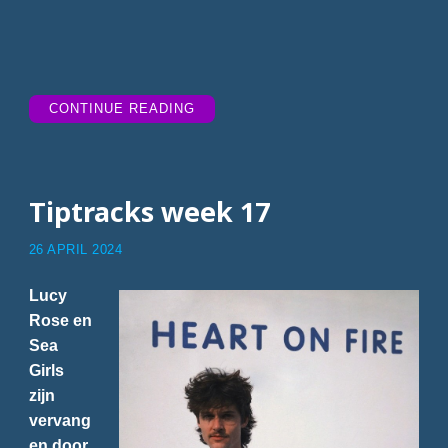
“TIPTRACKS
CONTINUE READING
WEEK
18”
Tiptracks week 17
26 APRIL 2024
Lucy
Rose en
Sea
Girls
zijn
vervang
en door