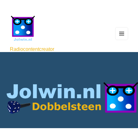
MEN
U
Radiocontentcreator
AND
WIDG
ETS