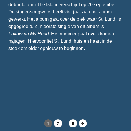
debuutalbum The Island verschijnt op 20 september.
De singer-songwriter heeft vier jaar aan het alubm
gewerkt. Het album gaat over de plek waar St. Lundi is
opgegroeid. Zijn eerste single van dit album is
Following My Heart.
Het nummer gaat over dromen
najagen. Hiervoor liet St. Lundi huis en haart in de
steek om elder opnieuw te beginnen.
Berichten
Page
Page
Page
1
2
…
8