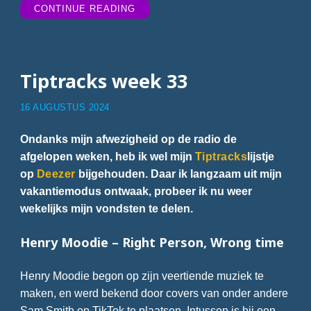
“TIPTRACKS
CONTINUE READING
WEEK
34”
Tiptracks week 33
16 AUGUSTUS 2024
Ondanks mijn afwezigheid op de radio de
afgelopen weken, heb ik wel mijn
Tiptracks
lijstje
op
Deezer
bijgehouden. Daar ik langzaam uit mijn
vakantiemodus ontwaak, probeer ik nu weer
wekelijks mijn vondsten te delen.
Henry Moodie – Right Person, Wrong time
Henry Moodie begon op zijn veertiende muziek te
maken, en werd bekend door covers van onder andere
Sam Smith op TikTok te plaatsen. Intussen is hij een