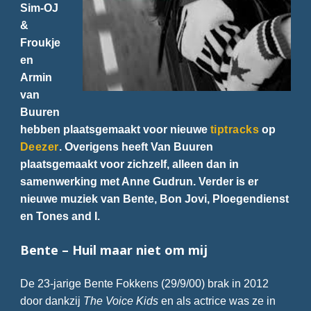
Sim-OJ
&
Froukje
en
Armin
van
Buuren
hebben plaatsgemaakt voor nieuwe
tiptracks
op
Deezer
. Overigens heeft Van Buuren
plaatsgemaakt voor zichzelf, alleen dan in
samenwerking met Anne Gudrun. Verder is er
nieuwe muziek van Bente, Bon Jovi, Ploegendienst
en Tones and I.
Bente – Huil maar niet om mij
De 23-jarige Bente Fokkens (29/9/00) brak in 2012
door dankzij
The Voice Kids
en als actrice was ze in