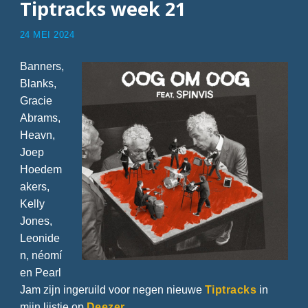
Tiptracks week 21
24 MEI 2024
Banners,
Blanks,
Gracie
Abrams,
Heavn,
Joep
Hoedem
akers,
Kelly
Jones,
Leonide
n, néomí
en Pearl
Jam zijn ingeruild voor negen nieuwe
Tiptracks
in
mijn lijstje op
Deezer
.