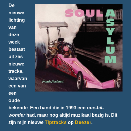
De
nieuwe
lichting
van
deze
week
bestaat
uit zes
nieuwe
tracks,
waarvan
een van
een
oude
bekende. Een band die in 1993 een
one-hit-
wonder
had, maar nog altijd muzikaal bezig is. Dit
zijn mijn nieuwe
Tiptracks
op
Deezer
.