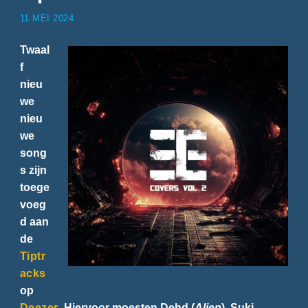
11 MEI 2024
Twaal
f
nieu
we
nieu
we
song
s zijn
toege
voeg
d aan
de
Tiptr
acks
op
Deezer
. Hiervoor moesten Dehd (
Alien
), Suki