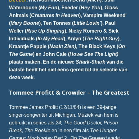
Waterhouse (
My Fun
), Feeder (
Hey You
), Glass
Animals (
Creatures in Heaven
), Vampire Weekend
(
Mary Boone
), Ten Tonnes (
Little Lovin’
), Paul
Weller (
Rise Up Singing
), Nicky Romero & Sick
Individuals (
In My Head
), Anlyn (
The Right Guy
),
Kraantje Pappie (
Naakt Zien),
The Black Keys (
On
The Game
) en John Cale (
Howe See The Light)
plaats maken. En de nieuwe
Shark-Shark
van die
laatste heeft het niet eens gered tot de selectie van
deze week.
Tommee Profitt & Crowder – The Greatest
Tommee James Profitt (12/11/84) is een 39-jarige
singer-songwriter uit Michigan. Muziek van hem is
gebruikt in series als
24, The Good Doctor, Prison
Break, The Rookie
en in een film als
The Hunger
Games: Mockingjay Part 2.
Op
The Greatest
werkt