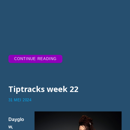
“TITPRACKS
CONTINUE READING
WEEK
23”
Tiptracks week 22
31 MEI 2024
Dayglo
w,