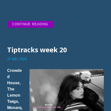
“TIPTRACKS
CONTINUE READING
WEEK
21”
Tiptracks week 20
17 MEI 2024
Crowde
d
House,
The
Lemon
Twigs,
Monarq,