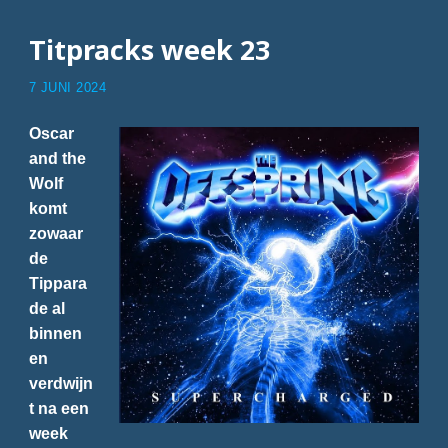
Titpracks week 23
7 JUNI 2024
Oscar
and the
Wolf
komt
zowaar
de
Tippara
de al
binnen
en
verdwijn
t na een
week